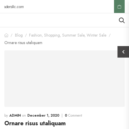
radersllc.com
Blog
Fashion
,
Shopping
,
Summer Sale
,
Winter Sale
/
/
/
Ornare risus utaliquam
ADMIN
December 1, 2020
0
Comment
Ornare risus utaliquam