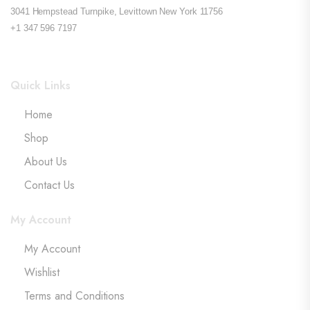
3041 Hempstead Turnpike, Levittown New York 11756
+1 347 596 7197
Quick Links
Home
Shop
About Us
Contact Us
My Account
My Account
Wishlist
Terms and Conditions